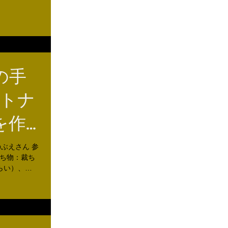
の手
ルトナ
を作
田のぶえさん 参
持ち物：裁ち
らい）、目
える用） な