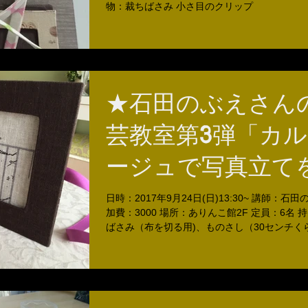
物：裁ちばさみ 小さ目のクリップ
★石田のぶえさん
芸教室第3弾「カ
ージュで写真立て
りましょう♪」
日時：2017年9月24日(日)13:30~ 講師：石
加費：3000 場所：ありんこ館2F 定員：6名 
ばさみ（布を切る用)、ものさし（30センチく
玉クリップ数個（貼ったところを乾くまでおさ
ければ共用のものをお使いいただけます。