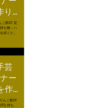
トナー
作り
んこ館2F 定
 持ち物：ハ
を拭くた
手芸
トナー
を作
ありんこ館2F
0円) 持ち