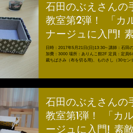
石田のぶえさんの
教室第2弾！ 「カ
ナージュに入門! 
箱をつくりましょ
日時：2017年5月21日(日)13:30~ 講師：石
加費：3000 場所：ありんこ館2F 定員：定員6
裁ちばさみ（布を切る用)、ものさし（30セン
い）、目玉クリップ数個（貼ったところを乾く
る用）
石田のぶえさんの
教室第1弾！ 「カ
ージュに入門! 素