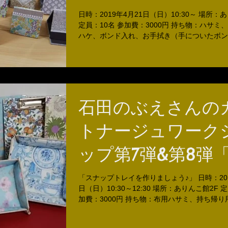
作りましょう♪」第
日時：2019年4月21日（日）10:30～ 場所：
定員：10名 参加費：3000円 持ち物：ハサミ
「ミラーを作りま
ハケ、ボンド入れ、お手拭き（手についたボン
め）
う♪」
石田のぶえさんの
トナージュワーク
ップ第7弾&第8弾
ップトレイ＆バイ
「スナップトレイを作りましょう♪」 日時：201
日（日）10:30～12:30 場所：ありんこ館2F 
ーを作りましょう
加費：3000円 持ち物：布用ハサミ、持ち帰
毛を持ち帰る用のビニール袋 午後のワークシ
加する方は、自弁でお願いします。...