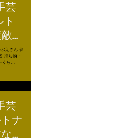
手芸
ルト
素敵な
う♪」
田のぶえさん 参
名 持ち物：
チくら
までおさえ
手芸
ルトナ
敵なト