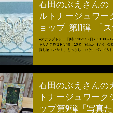
石田のぶえさんの
ルトナージュワー
ョップ 第11弾 「
プトレイを作りま
●スナップトレー 日時：10/27（日）10:30～12
ありんこ館２F 定員：10名（残席わずか） 会費：
う♪」第12弾「モ
持ち物：ハサミ、ものさし、ハケ、ボンド入れ
（手についたボンドを拭くため） （持ってい
ン柄のペン立てを
夫です。当日入手や借用が可能です。...
ましょう♪」
石田のぶえさんの
トナージュワーク
ップ第9弾「写真