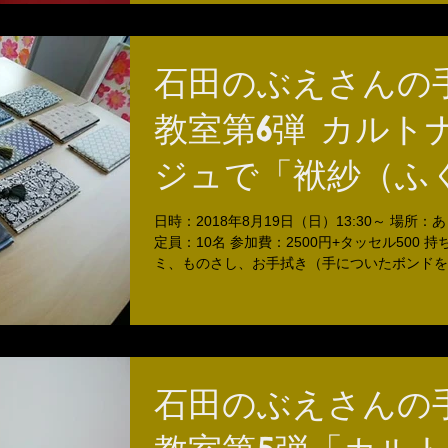
石田のぶえさんの
教室第6弾 カルト
ジュで「袱紗（ふ
さ）」を作りまし
日時：2018年8月19日（日）13:30～ 場所：
定員：10名 参加費：2500円+タッセル500 
ミ、ものさし、お手拭き（手についたボンドを
石田のぶえさんの