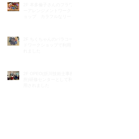
2F 本多倫子さんのフラワ
ーアレンジメントワークシ
ョップ カラフルなリース
で元気もりもり♪
2F ちくちゃんのパラコー
ドワークショップで利用さ
れました
2F OPEO(折川技術士事務
所)研修センターとして利
用されました