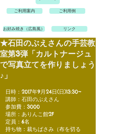
ご利用案内
ご利用例
お好み焼き（広島風）
リンク
★石田のぶえさんの手芸教
室第3弾「カルトナージュ
で写真立てを作りましょう
♪」
日時：2017年9月24日(日)13:30~
講師：石田のぶえさん
参加費：3000
場所：ありんこ館2F
定員：6名
持ち物：裁ちばさみ（布を切る