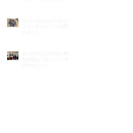
で元気もりもり♪
2F ちくちゃんのパラコー
ドワークショップで利用さ
れました
2F OPEO(折川技術士事務
所)研修センターとして利
用されました