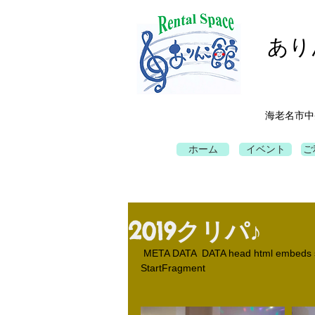
あり
海老名市中
ホーム
イベント
ご
2019クリパ♪
 META DATA  DATA head html embeds
StartFragment