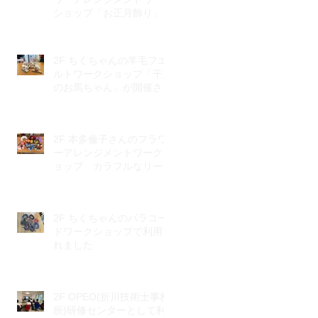
ショップ「お正月飾り」が
開催されました。
2F ちくちゃんの羊毛フエ
ルトワークショップ「干支
のお馬ちゃん」が開催され
ました。
2F 本多倫子さんのフラワ
ーアレンジメントワークシ
ョップ カラフルなリース
で元気もりもり♪
2F ちくちゃんのパラコー
ドワークショップで利用さ
れました
2F OPEO(折川技術士事務
所)研修センターとして利