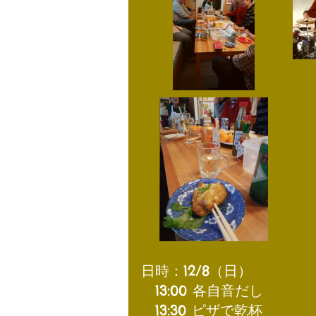
日時：12/8（日）
​　13:00 各自音だし
　13:30 ピザで乾杯