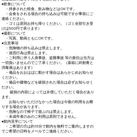
●飲食について
・持参された軽食、飲み物などはOKです。
・会食をされる場合の持ち込みは可能ですが事前にご
連絡ください。
・ゴミは原則お持ち帰りください。​（ゴミ全部引き受
けは500円で承ります）
●撮影について
​ ・写真、動画ともにOKです。
●注意事項
・危険物の持ち込みは禁止します。
・迷惑行為は禁止します。
・ご利用に伴う人身事故、盗難事故 等の責任は当方は
一切負いませんのでご了承ください。（薬箱に絆創膏と
消毒液はあります）
​ ・備品をおおはばに動かす場合はあらかじめお知らせ
ください。
・備品や建物などを破損された場合は必ずお知らせく
ださい。
破損の内容によっては弁償していただく場合があり
ます。
お知らせいただけなかった場合は今後の利用をお断
りする場合があります。
​ ・危険なので椅子で遊ぶのは禁止します。
・未成年者のみのご利用は原則できません。
●館内見学について
​ ・ご希望の方は約15分で館内を無料でご案内しますの
でご希望の日時をメールでご連絡ください。