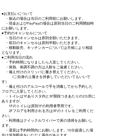
●お支払いについて
・振込の場合は当日のご利用前にお願いします。
・現金およびPayPayの場合は原則当日のご利用開始時
にお願いします。
●予約のキャンセルについて
・当日のキャンセルは原則全額いただきます。
・前日のキャンセルは原則半額いただきます。
​ ・移動販売、キッチンカーについては天候により相談
となります。
●ご利用当日の流れ
・予約時間になりましたら入室してください。
・発熱、体調不調の方は入館をご遠慮ください。
・備え付けのスリッパに履き替えてください。
(ご自身の上履きを持参していただいてもいいで
す）
・備え付けのアルコールで手を消毒してから予約した
フロアに入室してください。
・トイレは1Fありスタ内と3F階段つきあたりの2カ所に
ありますが、
1Fのトイレは原則1Fの利用者専用です。
2Fフロアを利用される方は3Fのトイレをご利用くだ
さい。
・利用後はクイックルワイパーで床の清掃をお願いし
ます。
・退室は予約時間内にお願いします。10分超過した場
合は追加料金をいただく場合があります。