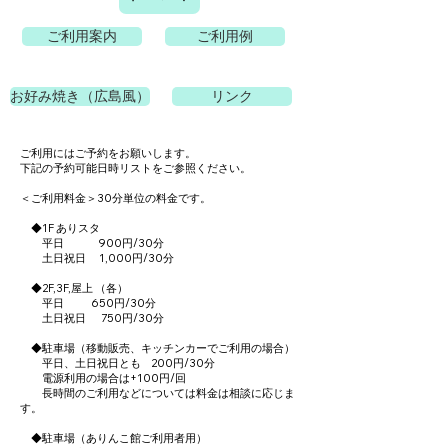
ご利用案内
ご利用例
お好み焼き（広島風）
リンク
ご利用にはご予約をお願いします。
下記の予約可能日時リストをご参照ください。
＜ご利用料金＞
30分単位の料金です。
◆1F ありスタ
平日 900円/30分
土日祝日 1,000円/30分
◆2F,3F,屋上 （各）
平日 650円/30分
土日祝日 750円/30分
◆駐車場（移動販売、キッチンカーでご利用の場合）
平日、土日祝日とも 200円/30分
​​ 電源利用の場合は+100円/回
長時間のご利用などについては料金は相談に応じま
す。
◆駐車場（ありんこ館ご利用者用）