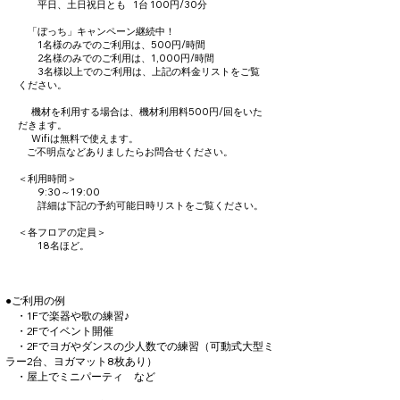
平日、土日祝日とも 1台 100円/30分
「ぼっち」キャンペーン継続中！
1名様のみでのご利用は、500円/時間
2名様のみでのご利用は、1,000円/時間
3名様以上でのご利用は、上記の料金リストをご覧
ください。
機材を利用する場合は、機材利用料500円/回をいた
だきます。
Wifiは無料で使えます。
ご不明点などありましたらお問合せください。
＜利用時間＞
9:30～19:00
詳細は下記の予約可能日時リストをご覧ください。
＜各フロアの定員＞
18名ほど。
●ご利用の例
・1Fで楽器や歌の練習♪
・2Fでイベント開催
・2Fでヨガやダンスの少人数での練習（可動式大型ミ
ラー2台、ヨガマット8枚あり）
・屋上でミニパーティ など