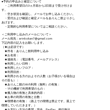
●予約の申込みと確定について
・ご利用希望日の3ヵ月前から2日前まで受け付けま
す。
・空き状況を確認し、メールでお申し込みください。
・受付および確認と確定メールをありんこ館よりさし
あげます。
​ ・定期的な利用希望についてはご相談ください。
​＜ご利用申し込みのメールについて＞
メール宛先：arinkokan7@gmail.com​
下記内容の記入をお願いします。
（★は必須です）
★件名：ありんこ館利用申し込み
★お名前：
★連絡先：（電話番号、メールアドレス）
★利用したい日時：
★利用したいフロア：
★利用目的：
★利用される方のおよその人数（お子様がいる場合は
その旨も）：
★ありんこ館のWifi利用（無料）の有無：
・1Fの機材で利用希望のもの：
★搬入物の有無と具体的内容：
★お車の利用の有無と台数：
★喫煙者の有無：（路上での喫煙は禁止です。屋上で
喫煙していただきます。）
★お支払い方法の希望：現金、PayPay、銀行振込