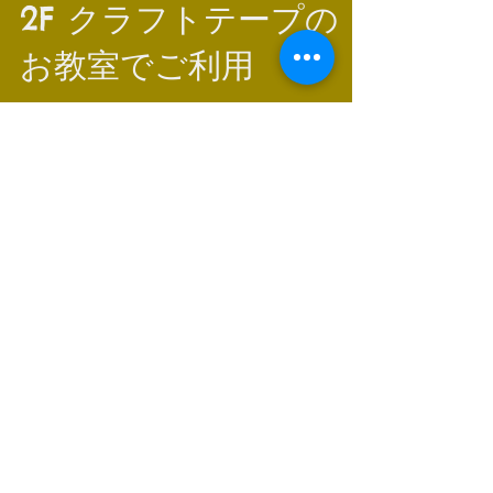
fbclid=IwAR0TjV4TAlz8IaN_m...
2F クラフトテープの
お教室でご利用
クラフトテープのお教室の定期利用がはじまりま
した（2021.6.1~)
アーカイブ
2026年7月
（1）
1件の記事
2026年5月
（3）
3件の記事
2026年1月
（3）
3件の記事