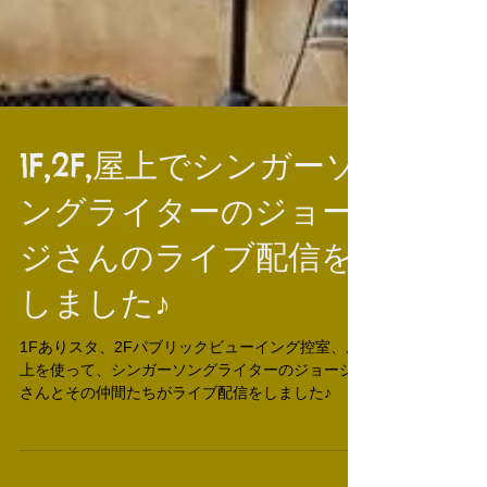
1F,2F,屋上でシンガーソ
ングライターのジョー
ジさんのライブ配信を
しました♪
1Fありスタ、2Fパブリックビューイング控室、屋
上を使って、シンガーソングライターのジョージ
さんとその仲間たちがライブ配信をしました♪ ジ
ョージさんの詳細です！↓
https://linktr.ee/ro.ro_chan?