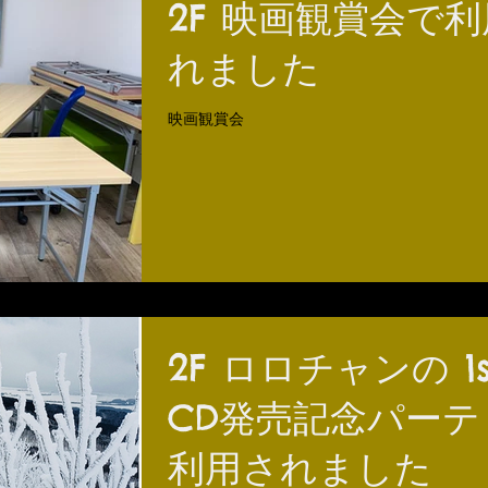
2F 映画観賞会で
れました
映画観賞会
2F ロロチャンの 1s
CD発売記念パーテ
利用されました