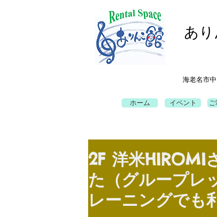
あり
海老名市中
ホーム
イベント
ご
2F 洋米HIRO
た（グループレ
レーニングでも